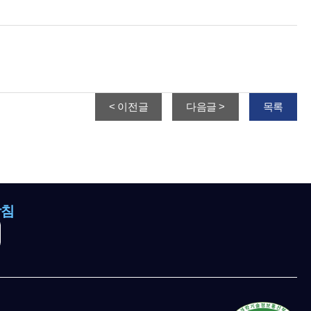
< 이전글
다음글 >
목록
방침