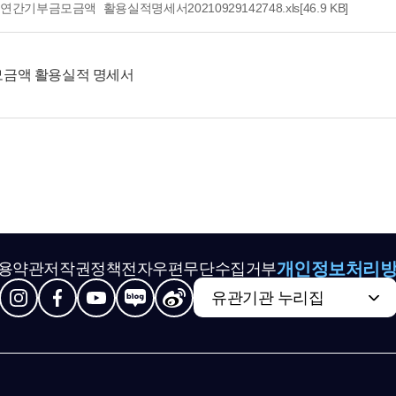
년 연간기부금모금액_활용실적명세서20210929142748.xls
[46.9 KB]
 모금액 활용실적 명세서
개인정보처리
용약관
저작권정책
전자우편무단수집거부
유관기관 누리집