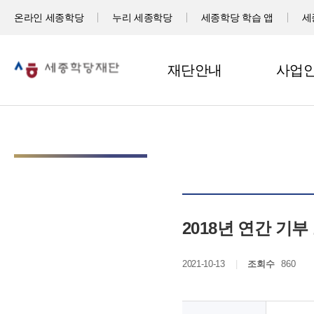
온라인 세종학당
누리 세종학당
세종학당 학습 앱
세
재단안내
사업
2018년 연간 기
2021-10-13
조회수
860