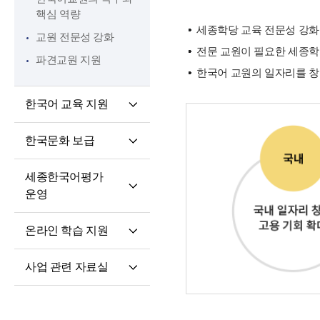
핵심 역량
세종학당 교육 전문성 강화
교원 전문성 강화
전문 교원이 필요한 세종학
파견교원 지원
한국어 교원의 일자리를 
한국어 교육 지원
교육과정 개발·운영
한국문화 보급
한국어·한국문화
세종학당 한국어
교육자료
세종한국어평가
말하기 쓰기 대회
운영
세종학당 우수학습자
세종한국어평가(SKA)
국내 초청 연수
온라인 학습 지원
단계적 적응형
세종문화아카데미
온라인 학습 플랫폼
세종한국어평가(iSKA)
세종학당 문화인턴
사업 관련 자료실
모바일 학습 앱
파견
연구개발자료
토론회 및 (공동)