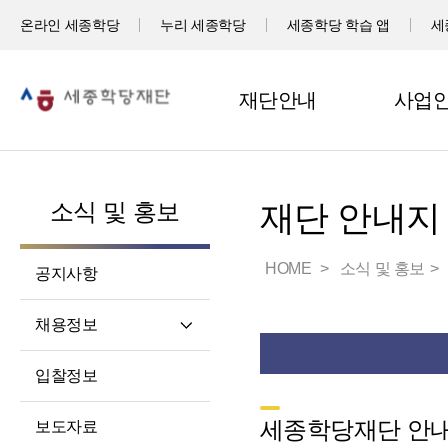
온라인 세종학당
누리 세종학당
세종학당 학습 앱
세
재단안내
사업
소식 및 홍보
재단 안내지
HOME
소식 및 홍보
공지사항
채용정보
직원채용
입찰정보
파견교원채용
세종학당재단 안
보도자료