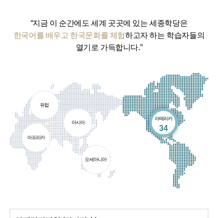
“지금 이 순간에도 세계 곳곳에 있는 세종학당은
한국어를 배우고 한국문화를 체험
하고자 하는 학습자들의
열기로 가득합니다.”
유럽
아메리카
아시아
개소
34
아프리카
오세아니아