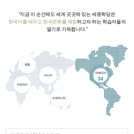
“지금 이 순간에도 세계 곳곳에 있는 세종학당은
한국어를 배우고 한국문화를 체험
하고자 하는 학습자들의
열기로 가득합니다.”
유럽
아메리카
아시아
개소
34
아프리카
오세아니아