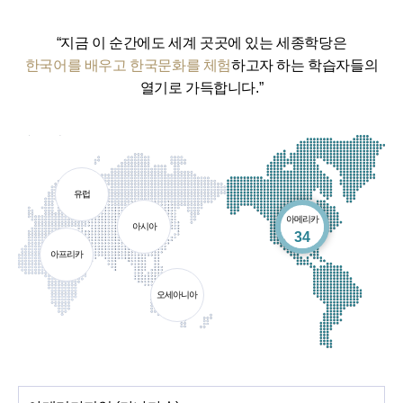
“지금 이 순간에도 세계 곳곳에 있는 세종학당은
한국어를 배우고 한국문화를 체험
하고자 하는 학습자들의
열기로 가득합니다.”
유럽
아메리카
아시아
개소
34
아프리카
오세아니아