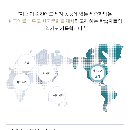
“지금 이 순간에도 세계 곳곳에 있는 세종학당은
한국어를 배우고 한국문화를 체험
하고자 하는 학습자들의
열기로 가득합니다.”
유럽
아메리카
아시아
개소
34
아프리카
오세아니아