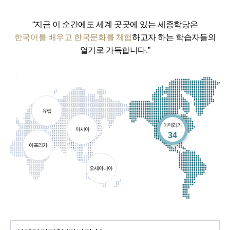
“지금 이 순간에도 세계 곳곳에 있는 세종학당은
한국어를 배우고 한국문화를 체험
하고자 하는 학습자들의
열기로 가득합니다.”
유럽
아메리카
아시아
개소
34
아프리카
오세아니아