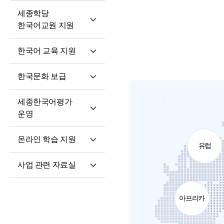
세종학당
한국어교원 지원
세종학당
한국어 교육 지원
한국어교원의 직무와
핵심 역량
교육과정 개발·운영
한국문화 보급
교원 전문성 강화
한국어·한국문화
세종학당 한국어
교육자료
파견교원 지원
세종한국어평가
말하기 쓰기 대회
운영
세종학당 우수학습자
세종한국어평가(SKA)
국내 초청 연수
온라인 학습 지원
유럽
단계적 적응형
세종문화아카데미
온라인 학습 플랫폼
세종한국어평가(iSKA)
세종학당 문화인턴
사업 관련 자료실
모바일 학습 앱
파견
연구개발자료
토론회 및 (공동)
아프리카
연수회 자료