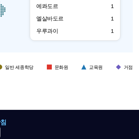
에콰도르
1
엘살바도르
1
우루과이
1
칠레
2
캐나다
3
일반 세종학당
문화원
교육원
거점
콜롬비아
1
쿠바
1
파라과이
1
페루
1
방침