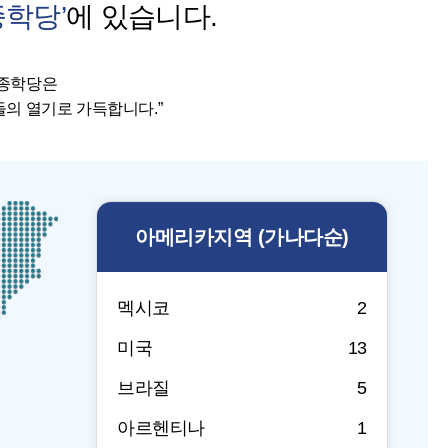
종학당’
에 있습니다.
세종학당은
의 열기로 가득합니다.”
아메리카
지역 (가나다순)
멕시코
2
미국
13
브라질
5
아르헨티나
1