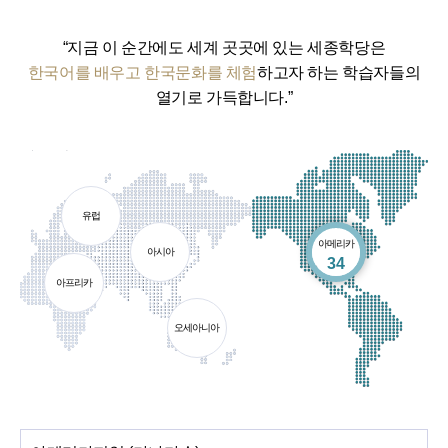
“지금 이 순간에도 세계 곳곳에 있는 세종학당은
한국어를 배우고 한국문화를 체험
하고자 하는 학습자들의
열기로 가득합니다.”
유럽
아메리카
아시아
개소
34
아프리카
오세아니아