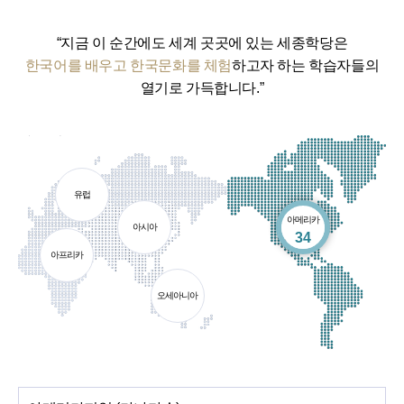
“지금 이 순간에도 세계 곳곳에 있는 세종학당은
한국어를 배우고 한국문화를 체험
하고자 하는 학습자들의
열기로 가득합니다.”
유럽
아메리카
아시아
개소
34
아프리카
오세아니아