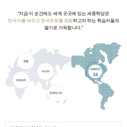
“지금 이 순간에도 세계 곳곳에 있는 세종학당은
한국어를 배우고 한국문화를 체험
하고자 하는 학습자들의
열기로 가득합니다.”
유럽
아메리카
아시아
개소
34
아프리카
오세아니아