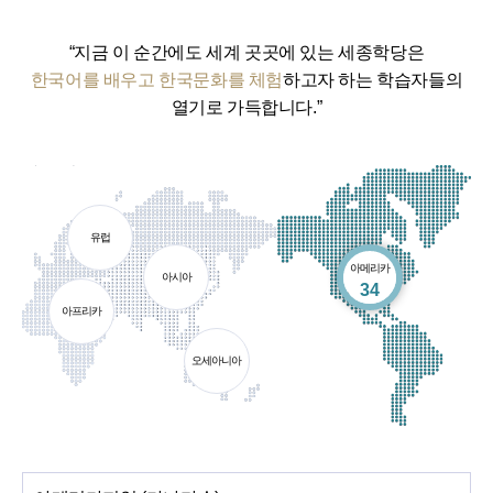
“지금 이 순간에도 세계 곳곳에 있는 세종학당은
한국어를 배우고 한국문화를 체험
하고자 하는 학습자들의
열기로 가득합니다.”
유럽
아메리카
아시아
개소
34
아프리카
오세아니아