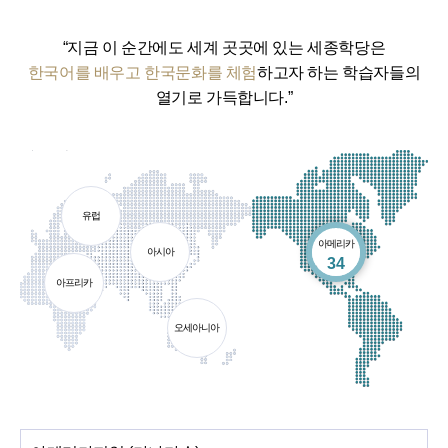
“지금 이 순간에도 세계 곳곳에 있는 세종학당은
한국어를 배우고 한국문화를 체험
하고자 하는 학습자들의
열기로 가득합니다.”
유럽
아메리카
아시아
개소
34
아프리카
오세아니아