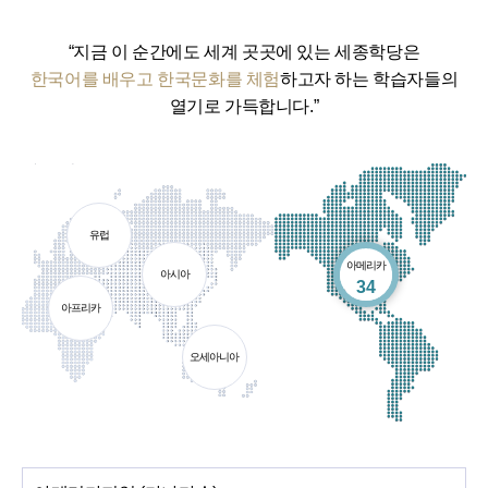
“지금 이 순간에도 세계 곳곳에 있는 세종학당은
한국어를 배우고 한국문화를 체험
하고자 하는 학습자들의
열기로 가득합니다.”
유럽
아메리카
아시아
개소
34
아프리카
오세아니아