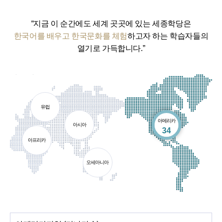
“지금 이 순간에도 세계 곳곳에 있는 세종학당은
한국어를 배우고 한국문화를 체험
하고자 하는 학습자들의
열기로 가득합니다.”
유럽
아메리카
아시아
개소
34
아프리카
오세아니아