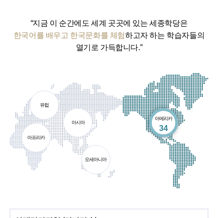
“지금 이 순간에도 세계 곳곳에 있는 세종학당은
한국어를 배우고 한국문화를 체험
하고자 하는 학습자들의
열기로 가득합니다.”
유럽
아메리카
아시아
개소
34
아프리카
오세아니아