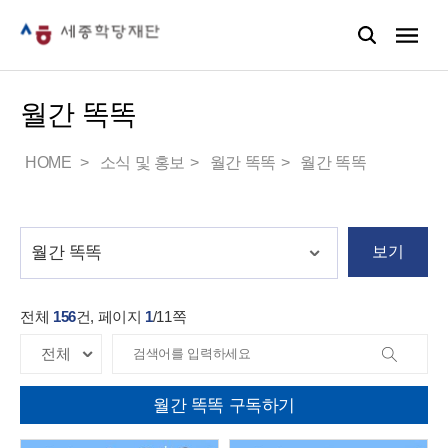
월간 똑똑
HOME
소식 및 홍보
월간 똑똑
월간 똑똑
보기
전체
156
건, 페이지
1
/
11
쪽
월간 똑똑 구독하기