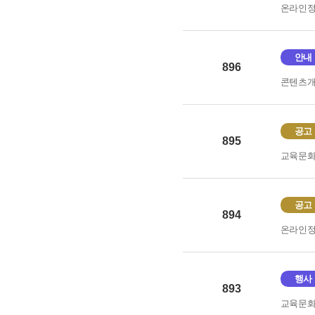
온라인
안내
896
콘텐츠
공고
895
교육문
공고
894
온라인
행사
893
교육문