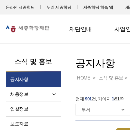
온라인 세종학당
누리 세종학당
세종학당 학습 앱
세
재단안내
사업
소식 및 홍보
공지사항
HOME
소식 및 홍보
공지사항
채용정보
전체
901
건, 페이지
1
/
91
쪽
직원채용
입찰정보
파견교원채용
보도자료