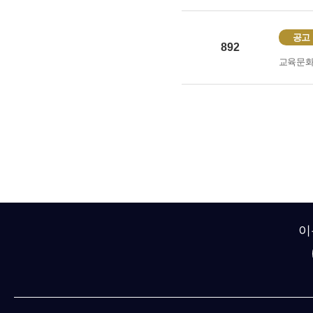
공고
892
교육문
이