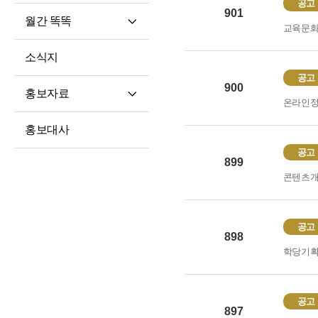
공고
901
월간 똑똑
교육문
월간 똑똑
소식지
기사 전문
공고
900
홍보자료
온라인
재단 안내지
홍보대사
홍보영상
공고
899
학습자 사례집
콘텐츠
공고
898
학당기
공고
897