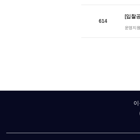
[입찰공
614
운영지
이