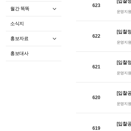
[입찰정
623
월간 똑똑
운영지
월간 똑똑
소식지
기사 전문
[입찰정
622
홍보자료
운영지
재단 안내지
홍보대사
홍보영상
[입찰정
621
학습자 사례집
운영지
[입찰공
620
운영지
[입찰공
619