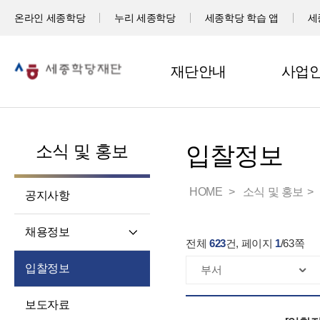
온라인 세종학당
누리 세종학당
세종학당 학습 앱
세
재단안내
사업
소식 및 홍보
입찰정보
HOME
소식 및 홍보
공지사항
채용정보
전체
623
건, 페이지
1
/
63
쪽
직원채용
입찰정보
파견교원채용
보도자료