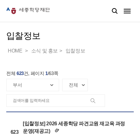
입찰정보
HOME
소식 및 홍보
입찰정보
전체
623
건, 페이지
1
/
63
쪽
[입찰정보] 2026 세종학당 파견교원 재교육 과정
운영(재공고)
623