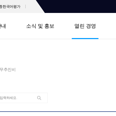
종한국어평가
안내
소식 및 홍보
열린 경영
무추진비