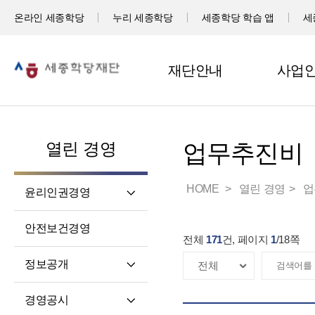
온라인 세종학당
누리 세종학당
세종학당 학습 앱
세
재단안내
사업
열린 경영
업무추진비
HOME
열린 경영
업
윤리인권경영
윤리헌장
안전보건경영
전체
171
건, 페이지
1
/
18
쪽
임직원 행동강령
고객서비스 헌장
정보공개
윤리 자가 진단
정보공개제도소개
경영공시
재단 청렴 실천 결의문
정보공개 청구권자 및