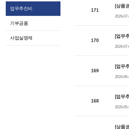
경영공시
대상정보
[상품권
인권경영
업무추진비
171
예산 및 운영계획
정보공개청구 및
윤리인권경영 활동
2026-07-
처리절차
징계처분 결과
기부금품
청렴포털부패신고
정보공개방법
소송 및 소송대리인
익명부패신고
[업무추
사업실명제
현황
불복구제절차
(레드휘슬)
170
2026-07-
고문변호사 및
정보공개수수료
청렴포털공익신고
법률자문
비공개세부기준
갑질피해신고
기타 공시 사항
[업무추
공공데이터 개방
169
통합공시(ALIO)
2026-06-
[업무추
168
2026-05-
[상품권