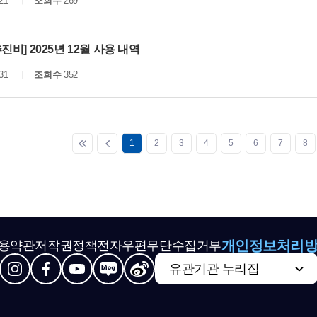
21
조회수
269
진비] 2025년 12월 사용 내역
31
조회수
352
1
2
3
4
5
6
7
8
개인정보처리
용약관
저작권정책
전자우편무단수집거부
유관기관 누리집