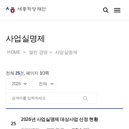
사업실명제
HOME
열린 경영
사업실명제
전체
25
건, 페이지
1
/
3
쪽
2026년 사업실명제 대상사업 선정 현황
25