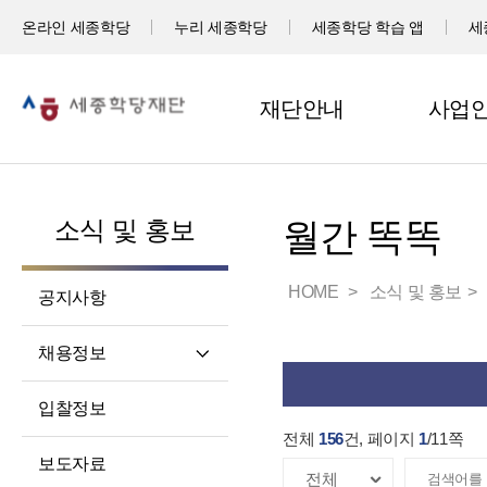
온라인 세종학당
누리 세종학당
세종학당 학습 앱
세
재단안내
사업
소식 및 홍보
월간 똑똑
HOME
소식 및 홍보
공지사항
채용정보
직원채용
입찰정보
파견교원채용
전체
156
건, 페이지
1
/
11
쪽
보도자료