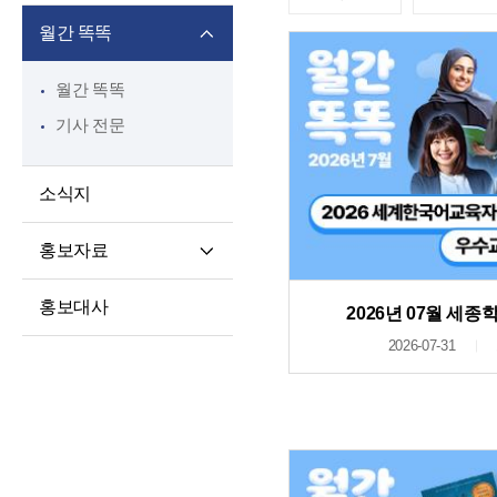
월간 똑똑
월간 똑똑
기사 전문
소식지
홍보자료
재단 안내지
홍보대사
2026년 07월 세
홍보영상
2026-07-31
학습자 사례집