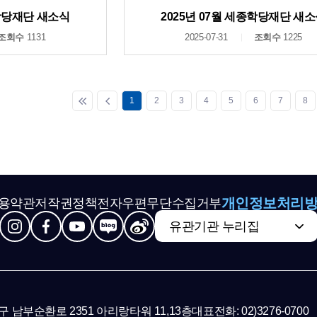
종학당재단 새소식
2025년 07월 세종학당재단 새
조회수
1131
2025-07-31
조회수
1225
1
2
3
4
5
6
7
8
개인정보처리
용약관
저작권정책
전자우편무단수집거부
유관기관 누리집
초구 남부순환로 2351 아리랑타워 11,13층
대표전화: 02)3276-0700