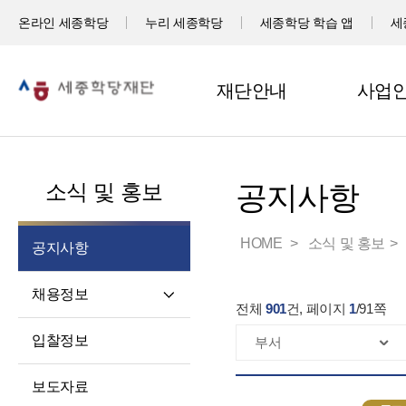
온라인 세종학당
누리 세종학당
세종학당 학습 앱
세
재단안내
사업
소식 및 홍보
공지사항
HOME
소식 및 홍보
공지사항
채용정보
전체
901
건, 페이지
1
/
91
쪽
직원채용
입찰정보
파견교원채용
보도자료