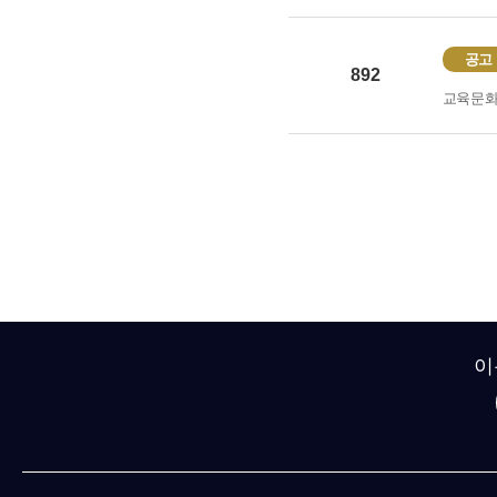
공고
892
교육문
이