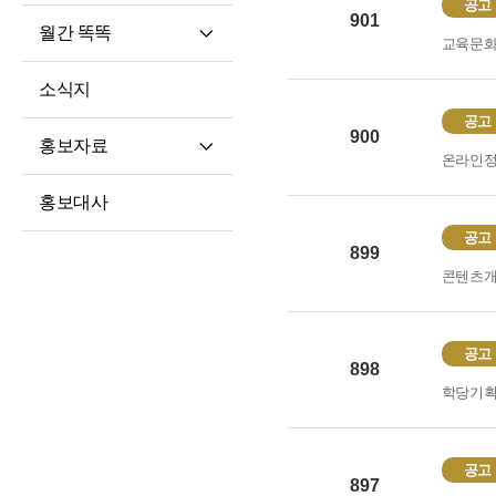
공고
901
월간 똑똑
교육문
월간 똑똑
소식지
기사 전문
공고
900
홍보자료
온라인
재단 안내지
홍보대사
홍보영상
공고
899
학습자 사례집
콘텐츠
공고
898
학당기
공고
897