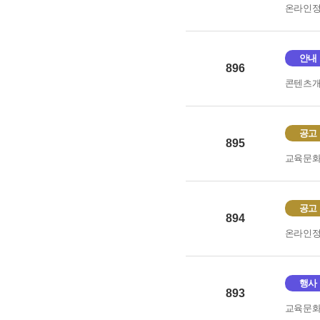
온라인
안내
896
콘텐츠
공고
895
교육문
공고
894
온라인
행사
893
교육문