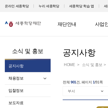
온라인 세종학당
누리 세종학당
세종학당 학습 앱
세
재단안내
사업
소식 및 홍보
공지사항
HOME
소식 및 홍보
공지사항
채용정보
전체
901
건, 페이지
1
/
91
쪽
직원채용
입찰정보
파견교원채용
보도자료