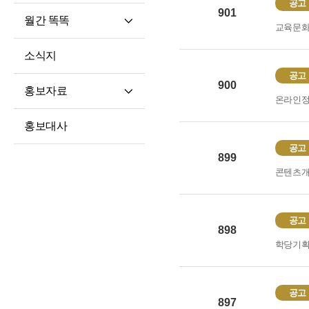
공고
901
월간 똑똑
교육문
월간 똑똑
소식지
기사 전문
공고
900
홍보자료
온라인
재단 안내지
홍보대사
홍보영상
공고
899
학습자 사례집
콘텐츠
공고
898
학당기
공고
897