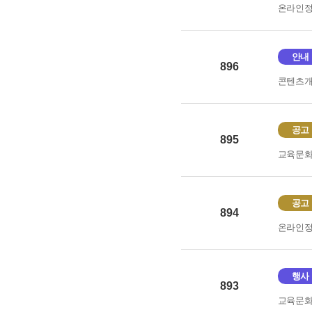
온라인
안내
896
콘텐츠
공고
895
교육문
공고
894
온라인
행사
893
교육문