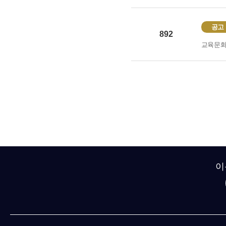
공고
892
교육문
이