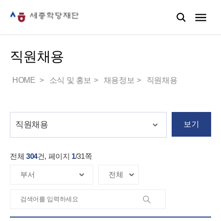
직원채용
HOME
소식 및 홍보
채용정보
직원채용
보기
전체
304
건, 페이지
1
/
31
쪽