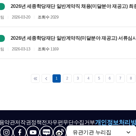
2026년 세종학당재단 일반계약직 채용(미달분야 재공고) 
원팀
2026-03-20
조회수
2029
2026년 세종학당재단 일반계약직(미달분야 재공고) 서류심사
원팀
2026-03-13
조회수
1169
1
2
3
4
5
6
7
8
개인정보처리
용약관
저작권정책
전자우편무단수집거부
유관기관 누리집