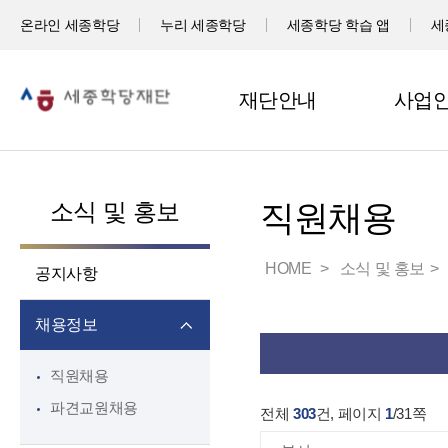
온라인 세종학당
누리 세종학당
세종학당 학습 앱
세
재단안내
사업
소식 및 홍보
직원채용
HOME
소식 및 홍보
공지사항
채용정보
직원채용
파견교원채용
전체
303
건, 페이지
1
/
31
쪽