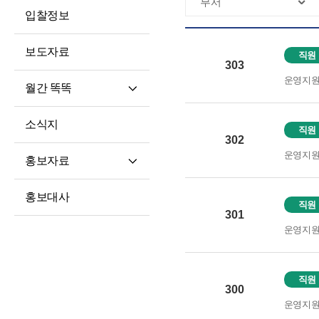
입찰정보
보도자료
직원
303
운영지
월간 똑똑
월간 똑똑
소식지
직원
기사 전문
302
운영지
홍보자료
재단 안내지
홍보대사
직원
홍보영상
301
운영지
학습자 사례집
직원
300
운영지