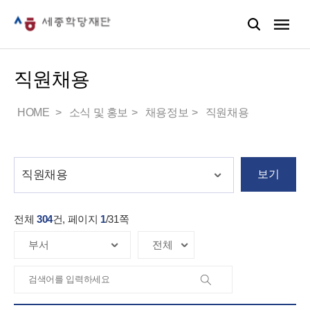
직원채용
HOME
소식 및 홍보
채용정보
직원채용
보기
전체
304
건, 페이지
1
/
31
쪽