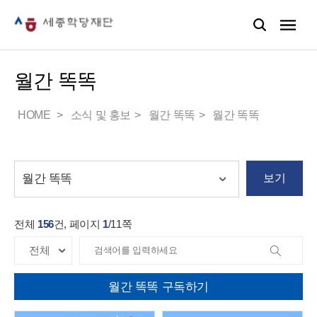
월간 똑똑
HOME
소식 및 홍보
월간 똑똑
월간 똑똑
보기
전체
156
건, 페이지
1
/
11
쪽
월간 똑똑 구독하기