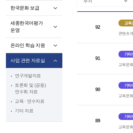
핵심 역량
교육과정 개발·운영
한국문화 보급
교원 전문성 강화
한국어·한국문화
세종학당 한국어
교육자료
파견교원 지원
세종한국어평가
교육
말하기 쓰기 대회
92
운영
콘텐츠
세종학당 우수학습자
세종한국어평가(SKA)
국내 초청 연수
온라인 학습 지원
단계적 적응형
세종문화아카데미
기타
온라인 학습 플랫폼
세종한국어평가(iSKA)
91
세종학당 문화인턴
사업 관련 자료실
교육문
모바일 학습 앱
파견
연구개발자료
토론회 및 (공동)
기타
90
연수회 자료
교육문
교육 · 연수자료
기타 자료
기타
89
교육문