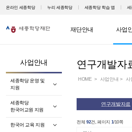
온라인 세종학당
누리 세종학당
세종학당 학습 앱
세
재단안내
사업
사업안내
연구개발자
HOME
사업안내
사
세종학당 운영 및
지원
세계 곳곳 세종학당
세종학당
연구개발자료
세종학당 신규 지정
한국어교원 지원
세종학당 운영 지원
세종학당
전체
92
건, 페이지
1
/
10
쪽
한국어 교육 지원
한국어교원의 직무와