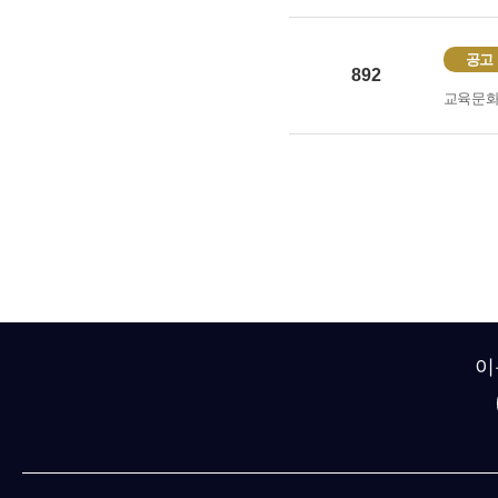
공고
892
교육문
이