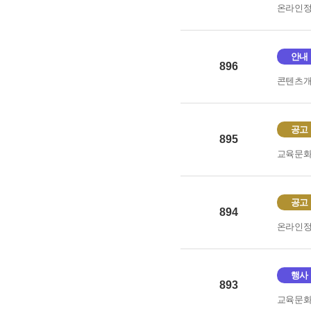
온라인
안내
896
콘텐츠
공고
895
교육문
공고
894
온라인
행사
893
교육문