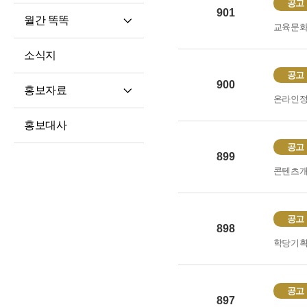
공고
901
월간 똑똑
교육문
월간 똑똑
소식지
기사 전문
공고
900
홍보자료
온라인
재단 안내지
홍보대사
홍보영상
공고
899
학습자 사례집
콘텐츠
공고
898
학당기
공고
897