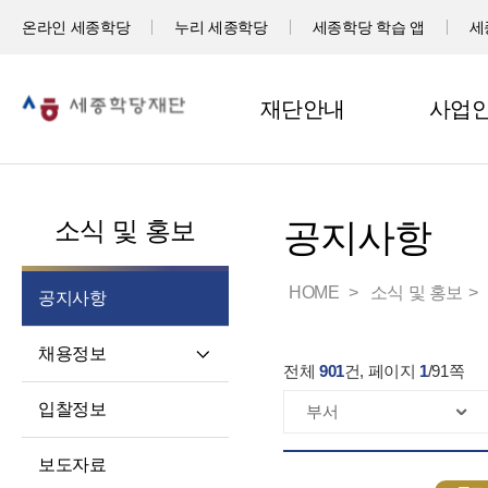
온라인 세종학당
누리 세종학당
세종학당 학습 앱
세
재단안내
사업
소식 및 홍보
공지사항
HOME
소식 및 홍보
공지사항
채용정보
전체
901
건, 페이지
1
/
91
쪽
직원채용
입찰정보
파견교원채용
보도자료