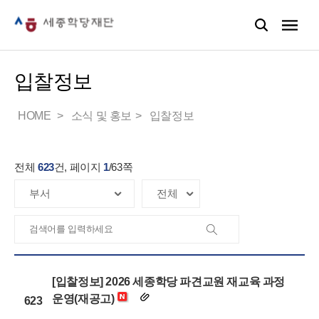
입찰정보
HOME
소식 및 홍보
입찰정보
전체
623
건, 페이지
1
/
63
쪽
[입찰정보] 2026 세종학당 파견교원 재교육 과정
운영(재공고)
623