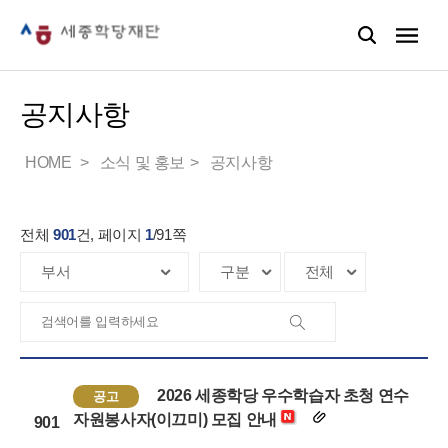
공지사항
HOME
소식 및 홍보
공지사항
전체
901
건, 페이지
1
/
91
쪽
2026 세종학당 우수학습자 초청 연수
공고
자원봉사자(이끄미) 모집 안내
901