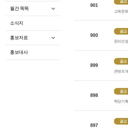
공고
901
월간 똑똑
교육문
월간 똑똑
소식지
기사 전문
공고
900
홍보자료
온라인
재단 안내지
홍보대사
홍보영상
공고
899
학습자 사례집
콘텐츠
공고
898
학당기
공고
897