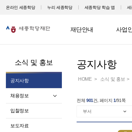
온라인 세종학당
누리 세종학당
세종학당 학습 앱
세
재단안내
사업
소식 및 홍보
공지사항
HOME
소식 및 홍보
공지사항
채용정보
전체
901
건, 페이지
1
/
91
쪽
직원채용
입찰정보
파견교원채용
보도자료