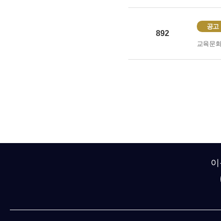
공고
892
교육문
이