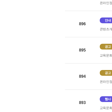
온라인
안내
896
콘텐츠
공고
895
교육문
공고
894
온라인
행사
893
교육문