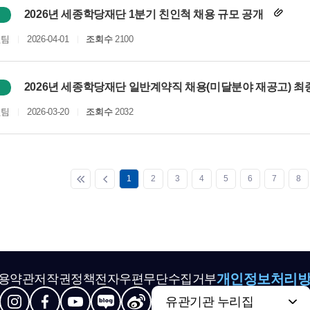
2026년 세종학당재단 1분기 친인척 채용 규모 공개
원팀
2026-04-01
조회수
2100
2026년 세종학당재단 일반계약직 채용(미달분야 재공고) 
원팀
2026-03-20
조회수
2032
1
2
3
4
5
6
7
8
개인정보처리
용약관
저작권정책
전자우편무단수집거부
유관기관 누리집