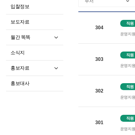
입찰정보
보도자료
직원
304
운영지
월간 똑똑
월간 똑똑
소식지
직원
기사 전문
303
운영지
홍보자료
재단 안내지
홍보대사
직원
홍보영상
302
운영지
학습자 사례집
직원
301
운영지