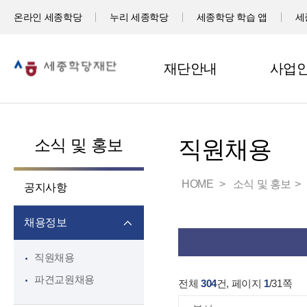
온라인 세종학당
누리 세종학당
세종학당 학습 앱
세
재단안내
사업
소식 및 홍보
직원채용
HOME
소식 및 홍보
공지사항
채용정보
직원채용
파견교원채용
전체
304
건, 페이지
1
/
31
쪽