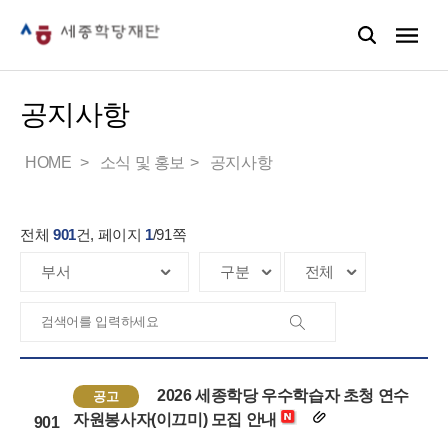
공지사항
HOME
소식 및 홍보
공지사항
전체
901
건, 페이지
1
/
91
쪽
2026 세종학당 우수학습자 초청 연수
공고
자원봉사자(이끄미) 모집 안내
901