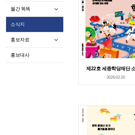
월간 똑똑
월간 똑똑
소식지
기사 전문
홍보자료
재단 안내지
홍보대사
홍보영상
제22호 세종학당재단 
학습자 사례집
2026-02-20