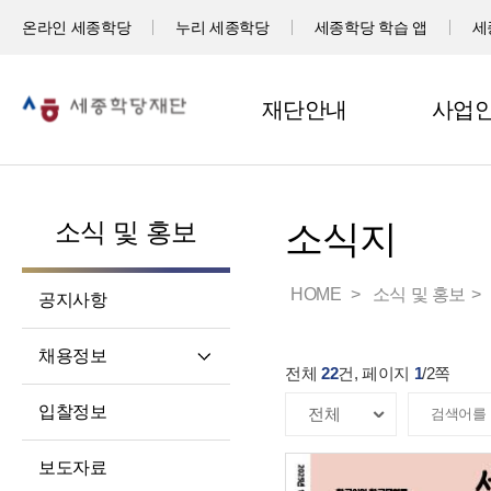
온라인 세종학당
누리 세종학당
세종학당 학습 앱
세
재단안내
사업
소식 및 홍보
소식지
HOME
소식 및 홍보
공지사항
채용정보
전체
22
건, 페이지
1
/
2
쪽
직원채용
입찰정보
파견교원채용
보도자료