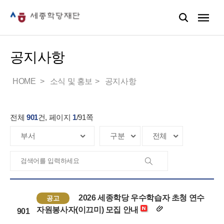
공지사항
HOME
소식 및 홍보
공지사항
전체
901
건, 페이지
1
/
91
쪽
2026 세종학당 우수학습자 초청 연수
공고
자원봉사자(이끄미) 모집 안내
901