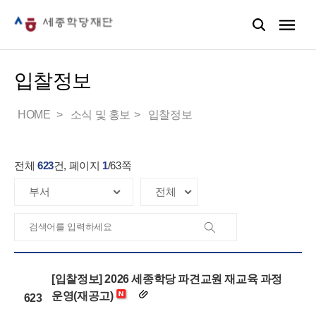
입찰정보
HOME
소식 및 홍보
입찰정보
전체
623
건, 페이지
1
/
63
쪽
[입찰정보] 2026 세종학당 파견교원 재교육 과정
운영(재공고)
623