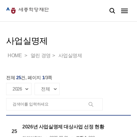
사업실명제
HOME
열린 경영
사업실명제
전체
25
건, 페이지
1
/
3
쪽
2026년 사업실명제 대상사업 선정 현황
25