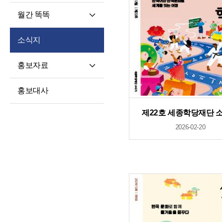
월간 똑똑
월간 똑똑
소식지
기사 전문
홍보자료
재단 안내지
홍보대사
홍보영상
제22호 세종학당재단 
학습자 사례집
2026-02-20