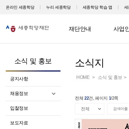
온라인 세종학당
누리 세종학당
세종학당 학습 앱
세
재단안내
사업
소식 및 홍보
소식지
HOME
소식 및 홍보
공지사항
채용정보
전체
22
건, 페이지
1
/
2
쪽
직원채용
입찰정보
파견교원채용
보도자료