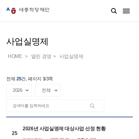
사업실명제
HOME
열린 경영
사업실명제
전체
25
건, 페이지
1
/
3
쪽
2026년 사업실명제 대상사업 선정 현황
25