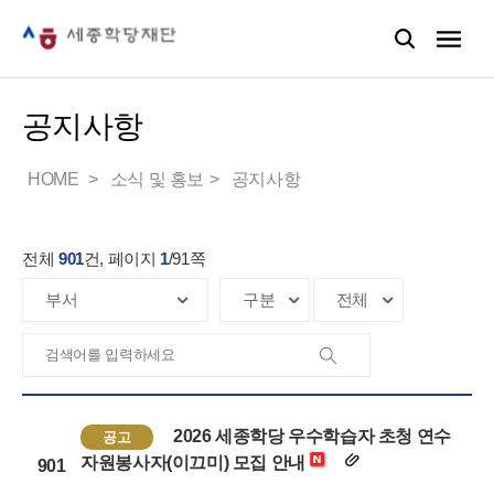
공지사항
HOME
소식 및 홍보
공지사항
전체
901
건, 페이지
1
/
91
쪽
2026 세종학당 우수학습자 초청 연수
공고
자원봉사자(이끄미) 모집 안내
901