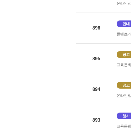
온라인
안내
896
콘텐츠
공고
895
교육문
공고
894
온라인
행사
893
교육문