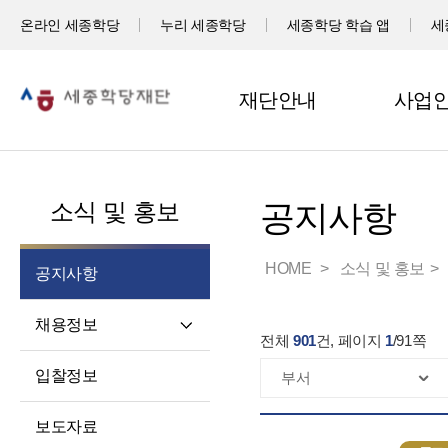
온라인 세종학당
누리 세종학당
세종학당 학습 앱
세
재단안내
사업
소식 및 홍보
공지사항
HOME
소식 및 홍보
공지사항
채용정보
전체
901
건, 페이지
1
/
91
쪽
직원채용
입찰정보
파견교원채용
보도자료