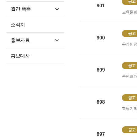
공고
901
월간 똑똑
교육문
월간 똑똑
소식지
기사 전문
공고
900
홍보자료
온라인
재단 안내지
홍보대사
홍보영상
공고
899
학습자 사례집
콘텐츠
공고
898
학당기
공고
897