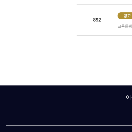
공고
892
교육문
이