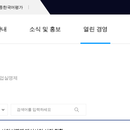
종한국어평가
안내
소식 및 홍보
열린 경영
업실명제