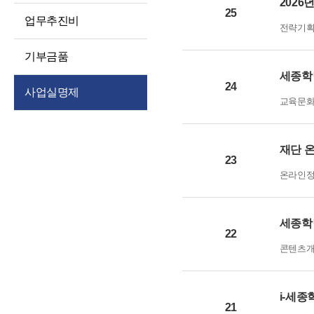
2026
경영공시
대상정보
25
인권경영
업무추진비
전략기
예산 및 운영계획
정보공개청구 및
윤리인권경영 활동
처리절차
징계처분 결과
기부금품
청렴포털부패신고
정보공개방법
세종학
소송 및 소송대리인
익명부패신고
24
사업실명제
현황
불복구제절차
(레드휘슬)
교육문
고문변호사 및
정보공개수수료
청렴포털공익신고
법률자문
비공개세부기준
갑질피해신고
재단 
기타 공시 사항
23
공공데이터 개방
통합공시(ALIO)
온라인
세종학
22
콘텐츠
i-세
21