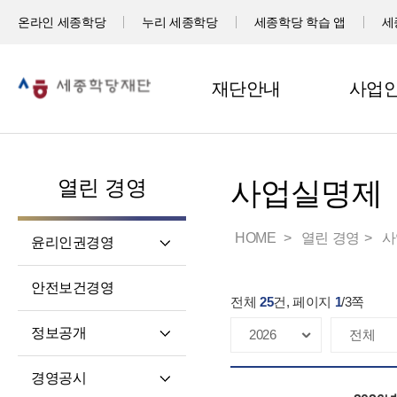
온라인 세종학당
누리 세종학당
세종학당 학습 앱
세
재단안내
사업
열린 경영
사업실명제
HOME
열린 경영
사
윤리인권경영
윤리헌장
안전보건경영
전체
25
건, 페이지
1
/
3
쪽
임직원 행동강령
고객서비스 헌장
정보공개
윤리 자가 진단
정보공개제도소개
경영공시
재단 청렴 실천 결의문
정보공개 청구권자 및