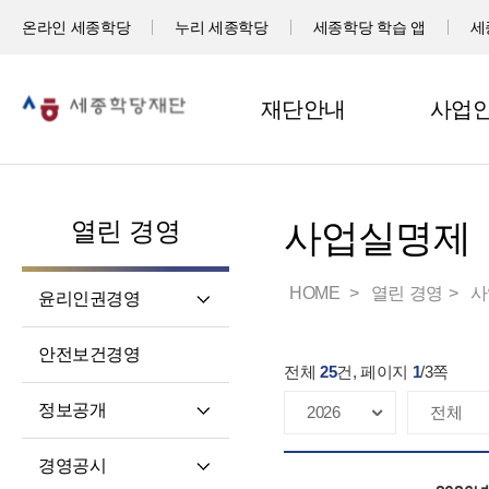
온라인 세종학당
누리 세종학당
세종학당 학습 앱
세
재단안내
사업
열린 경영
사업실명제
HOME
열린 경영
사
윤리인권경영
윤리헌장
안전보건경영
전체
25
건, 페이지
1
/
3
쪽
임직원 행동강령
고객서비스 헌장
정보공개
윤리 자가 진단
정보공개제도소개
경영공시
재단 청렴 실천 결의문
정보공개 청구권자 및