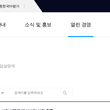
종한국어평가
안내
소식 및 홍보
열린 경영
업실명제