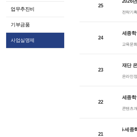
2026
경영공시
대상정보
25
인권경영
업무추진비
전략기
예산 및 운영계획
정보공개청구 및
윤리인권경영 활동
처리절차
징계처분 결과
기부금품
청렴포털부패신고
정보공개방법
세종학
소송 및 소송대리인
익명부패신고
24
사업실명제
현황
불복구제절차
(레드휘슬)
교육문
고문변호사 및
정보공개수수료
청렴포털공익신고
법률자문
비공개세부기준
갑질피해신고
재단 
기타 공시 사항
23
공공데이터 개방
통합공시(ALIO)
온라인
세종학
22
콘텐츠
i-세
21