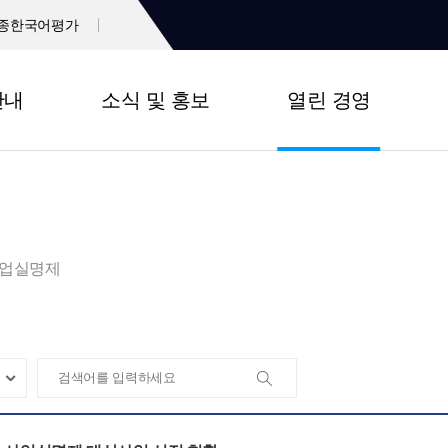
종한국어평가
안내
소식 및 홍보
열린 경영
업실명제