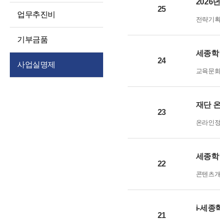
2026
경영공시
대상정보
25
인권경영
업무추진비
전략기
예산 및 운영계획
정보공개청구 및
윤리인권경영 활동
처리절차
징계처분 결과
기부금품
청렴포털부패신고
정보공개방법
세종학
소송 및 소송대리인
익명부패신고
24
사업실명제
현황
불복구제절차
(레드휘슬)
교육문
고문변호사 및
정보공개수수료
청렴포털공익신고
법률자문
비공개세부기준
갑질피해신고
재단 
기타 공시 사항
23
공공데이터 개방
통합공시(ALIO)
온라인
세종학
22
콘텐츠
i-세
21