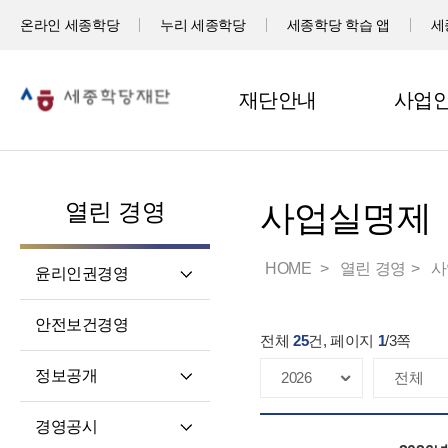
온라인 세종학당
누리 세종학당
세종학당 학습 앱
세
재단안내
사업
열린 경영
사업실명제
HOME
열린 경영
사
윤리인권경영
윤리헌장
안전보건경영
전체
25
건, 페이지
1
/
3
쪽
임직원 행동강령
고객서비스 헌장
정보공개
윤리 자가 진단
정보공개제도소개
경영공시
재단 청렴 실천 결의문
정보공개 청구권자 및