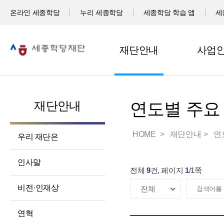
온라인 세종학당
누리 세종학당
세종학당 학습 앱
세
재단안내
사업
재단안내
연도별 주요
HOME
재단안내
연
우리 재단은
인사말
전체
9
건, 페이지
1
/
1
쪽
비전·인재상
연혁