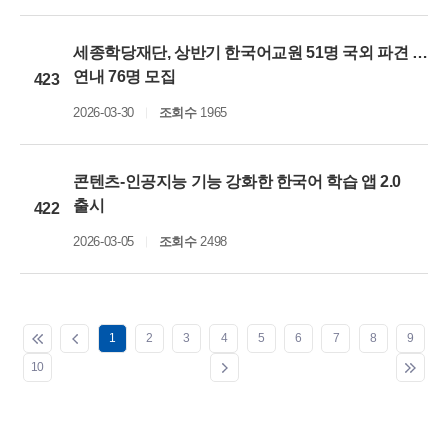
세종학당재단, 상반기 한국어교원 51명 국외 파견 …
연내 76명 모집
423
2026-03-30
조회수
1965
콘텐츠-인공지능 기능 강화한 한국어 학습 앱 2.0
출시
422
2026-03-05
조회수
2498
1
2
3
4
5
6
7
8
9
10